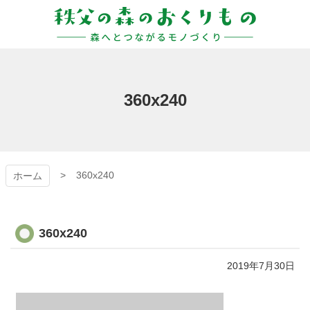
コ
ン
テ
ン
秩父の森のおくりも
ツ
本
の
文
360x240
へ
ス
キ
ッ
プ
360x240
ホーム
360x240
2019年7月30日