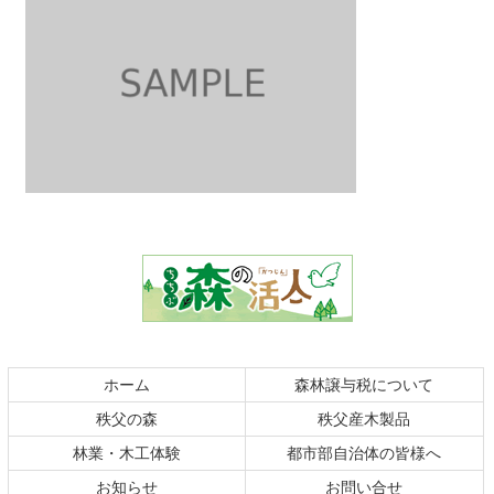
コ
ペ
ン
ー
テ
ジ
ン
の
ツ
先
本
頭
文
へ
の
戻
ホーム
森林譲与税について
先
る
秩父の森
秩父産木製品
頭
へ
林業・木工体験
都市部自治体の皆様へ
戻
お知らせ
お問い合せ