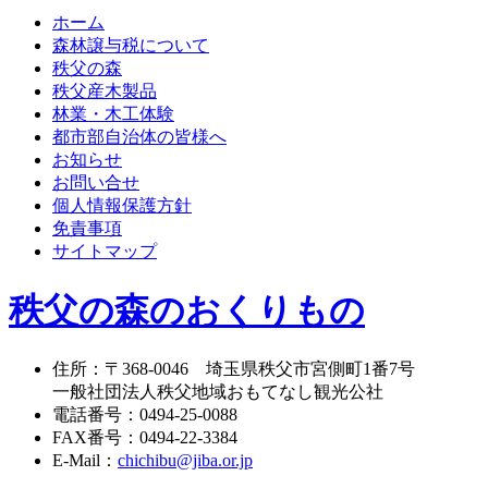
ホーム
森林譲与税について
秩父の森
秩父産木製品
林業・木工体験
都市部自治体の皆様へ
お知らせ
お問い合せ
個人情報保護方針
免責事項
サイトマップ
秩父の森のおくりもの
住所
：
〒368-0046
埼玉県秩父市宮側町1番7号
一般社団法人秩父地域おもてなし観光公社
電話番号
：
0494-25-0088
FAX番号
：
0494-22-3384
E-Mail
：
chichibu@jiba.or.jp