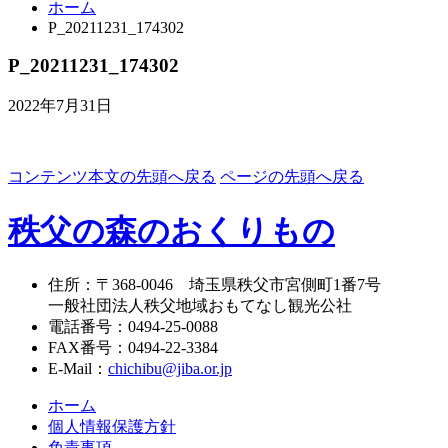
ホーム
P_20211231_174302
P_20211231_174302
2022年7月31日
コンテンツ本文の先頭へ戻る
ページの先頭へ戻る
秩父の森のおくりもの
住所
：
〒368-0046
埼玉県秩父市宮側町1番7号
一般社団法人秩父地域おもてなし観光公社
電話番号
：
0494-25-0088
FAX番号
：
0494-22-3384
E-Mail
：
chichibu@jiba.or.jp
ホーム
個人情報保護方針
免責事項