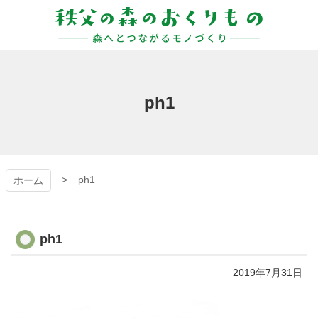
コ
ン
テ
ン
秩父の森のおくりも
ツ
本
の
文
ph1
へ
ス
キ
ッ
プ
ph1
ホーム
ph1
2019年7月31日