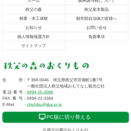
ホーム
森林譲与税について
先
る
秩父の森
秩父産木製品
頭
へ
林業・木工体験
都市部自治体の皆様へ
戻
お知らせ
お問い合せ
る
個人情報保護方針
免責事項
サイトマップ
秩父の森のおくりも
住所
：
〒368-0046
埼玉県秩父市宮側町1番7号
一般社団法人秩父地域おもてなし観光公社
の
電話番号
：
0494-25-0088
FAX番号
：
0494-22-3384
E-Mail
：
chichibu@jiba.or.jp
PC版に切り替える
© 秩父の森のおくりもの