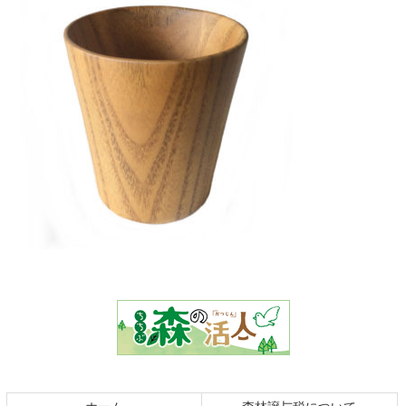
コ
ペ
ン
ー
テ
ジ
ン
の
ツ
先
本
頭
文
へ
の
戻