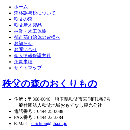
ホーム
森林譲与税について
秩父の森
秩父産木製品
林業・木工体験
都市部自治体の皆様へ
お知らせ
お問い合せ
個人情報保護方針
免責事項
サイトマップ
秩父の森のおくりもの
住所
：
〒368-0046
埼玉県秩父市宮側町1番7号
一般社団法人秩父地域おもてなし観光公社
電話番号
：
0494-25-0088
FAX番号
：
0494-22-3384
E-Mail
：
chichibu@jiba.or.jp