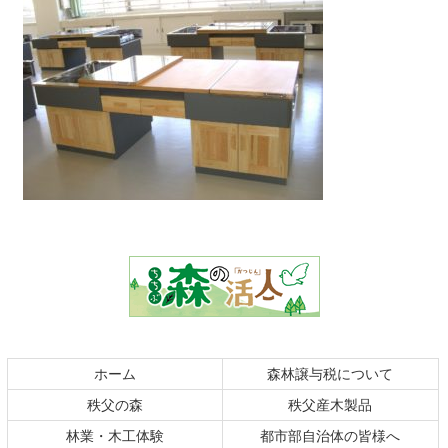
コ
ペ
ン
ー
テ
ジ
ン
の
ツ
先
本
頭
文
へ
の
戻
ホーム
森林譲与税について
先
る
秩父の森
秩父産木製品
頭
へ
林業・木工体験
都市部自治体の皆様へ