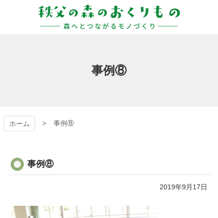
コ
ン
テ
ン
秩父の森のおくりも
ツ
本
の
文
事例⑧
へ
ス
キ
ッ
プ
事例⑧
ホーム
事例⑧
2019年9月17日