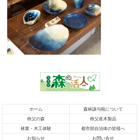
コ
ペ
ン
ー
テ
ジ
ン
の
ツ
先
本
頭
文
へ
の
戻
ホーム
森林譲与税について
先
る
秩父の森
秩父産木製品
頭
へ
林業・木工体験
都市部自治体の皆様へ
戻
お知らせ
お問い合せ