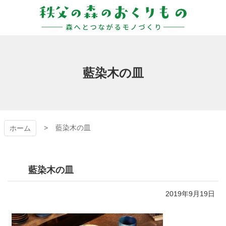
コ
ン
テ
ン
秩父の森のおくりも
ツ
本
の
文
藍染木の皿
へ
ス
キ
ッ
プ
藍染木の皿
ホーム
藍染木の皿
2019年9月19日