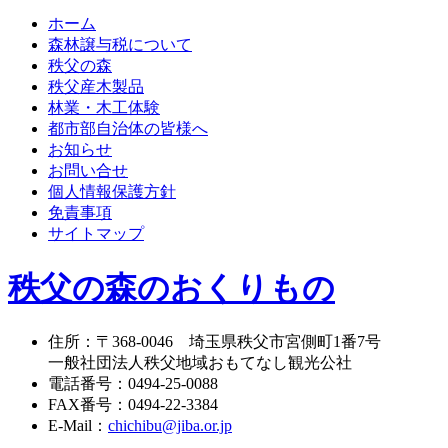
ホーム
森林譲与税について
秩父の森
秩父産木製品
林業・木工体験
都市部自治体の皆様へ
お知らせ
お問い合せ
個人情報保護方針
免責事項
サイトマップ
秩父の森のおくりもの
住所
：
〒368-0046
埼玉県秩父市宮側町1番7号
一般社団法人秩父地域おもてなし観光公社
電話番号
：
0494-25-0088
FAX番号
：
0494-22-3384
E-Mail
：
chichibu@jiba.or.jp