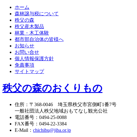
ホーム
森林譲与税について
秩父の森
秩父産木製品
林業・木工体験
都市部自治体の皆様へ
お知らせ
お問い合せ
個人情報保護方針
免責事項
サイトマップ
秩父の森のおくりもの
住所
：
〒368-0046
埼玉県秩父市宮側町1番7号
一般社団法人秩父地域おもてなし観光公社
電話番号
：
0494-25-0088
FAX番号
：
0494-22-3384
E-Mail
：
chichibu@jiba.or.jp