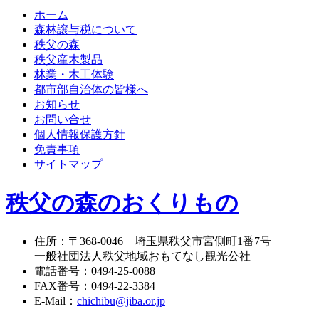
ホーム
森林譲与税について
秩父の森
秩父産木製品
林業・木工体験
都市部自治体の皆様へ
お知らせ
お問い合せ
個人情報保護方針
免責事項
サイトマップ
秩父の森のおくりもの
住所
：
〒368-0046
埼玉県秩父市宮側町1番7号
一般社団法人秩父地域おもてなし観光公社
電話番号
：
0494-25-0088
FAX番号
：
0494-22-3384
E-Mail
：
chichibu@jiba.or.jp