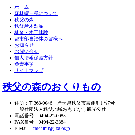
ホーム
森林譲与税について
秩父の森
秩父産木製品
林業・木工体験
都市部自治体の皆様へ
お知らせ
お問い合せ
個人情報保護方針
免責事項
サイトマップ
秩父の森のおくりもの
住所
：
〒368-0046
埼玉県秩父市宮側町1番7号
一般社団法人秩父地域おもてなし観光公社
電話番号
：
0494-25-0088
FAX番号
：
0494-22-3384
E-Mail
：
chichibu@jiba.or.jp