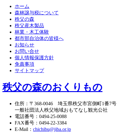
ホーム
森林譲与税について
秩父の森
秩父産木製品
林業・木工体験
都市部自治体の皆様へ
お知らせ
お問い合せ
個人情報保護方針
免責事項
サイトマップ
秩父の森のおくりもの
住所
：
〒368-0046
埼玉県秩父市宮側町1番7号
一般社団法人秩父地域おもてなし観光公社
電話番号
：
0494-25-0088
FAX番号
：
0494-22-3384
E-Mail
：
chichibu@jiba.or.jp