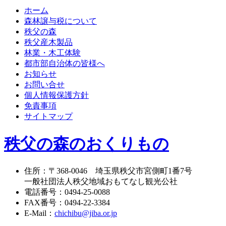
ホーム
森林譲与税について
秩父の森
秩父産木製品
林業・木工体験
都市部自治体の皆様へ
お知らせ
お問い合せ
個人情報保護方針
免責事項
サイトマップ
秩父の森のおくりもの
住所
：
〒368-0046
埼玉県秩父市宮側町1番7号
一般社団法人秩父地域おもてなし観光公社
電話番号
：
0494-25-0088
FAX番号
：
0494-22-3384
E-Mail
：
chichibu@jiba.or.jp