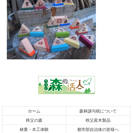
コ
ペ
ン
ー
テ
ジ
ン
の
ツ
先
本
頭
文
へ
の
戻
ホーム
森林譲与税について
先
る
秩父の森
秩父産木製品
頭
へ
林業・木工体験
都市部自治体の皆様へ