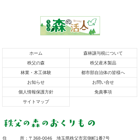
コ
ペ
ン
ー
テ
ジ
ン
の
ツ
先
本
頭
文
へ
の
戻
ホーム
森林譲与税について
先
る
秩父の森
秩父産木製品
頭
へ
林業・木工体験
都市部自治体の皆様へ
戻
お知らせ
お問い合せ
る
個人情報保護方針
免責事項
サイトマップ
秩父の森のおくりも
住所
：
〒368-0046
埼玉県秩父市宮側町1番7号