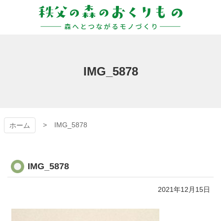
コ
ン
テ
ン
秩父の森のおくりも
ツ
本
の
文
IMG_5878
へ
ス
キ
ッ
プ
IMG_5878
ホーム
IMG_5878
2021年12月15日