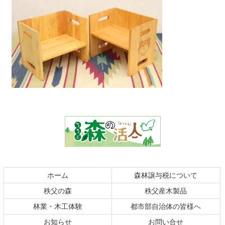
コ
ペ
ン
ー
テ
ジ
ン
の
ツ
先
本
頭
文
へ
の
戻
ホーム
森林譲与税について
先
る
秩父の森
秩父産木製品
頭
へ
林業・木工体験
都市部自治体の皆様へ
戻
お知らせ
お問い合せ