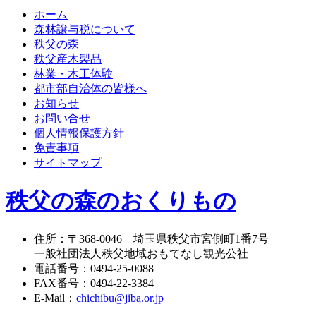
ホーム
森林譲与税について
秩父の森
秩父産木製品
林業・木工体験
都市部自治体の皆様へ
お知らせ
お問い合せ
個人情報保護方針
免責事項
サイトマップ
秩父の森のおくりもの
住所
：
〒368-0046
埼玉県秩父市宮側町1番7号
一般社団法人秩父地域おもてなし観光公社
電話番号
：
0494-25-0088
FAX番号
：
0494-22-3384
E-Mail
：
chichibu@jiba.or.jp