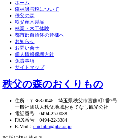
ホーム
森林譲与税について
秩父の森
秩父産木製品
林業・木工体験
都市部自治体の皆様へ
お知らせ
お問い合せ
個人情報保護方針
免責事項
サイトマップ
秩父の森のおくりもの
住所
：
〒368-0046
埼玉県秩父市宮側町1番7号
一般社団法人秩父地域おもてなし観光公社
電話番号
：
0494-25-0088
FAX番号
：
0494-22-3384
E-Mail
：
chichibu@jiba.or.jp
PC版に切り替える