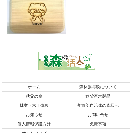
コ
ペ
ン
ー
テ
ジ
ン
の
ツ
先
本
頭
文
へ
の
戻
ホーム
森林譲与税について
先
る
秩父の森
秩父産木製品
頭
へ
林業・木工体験
都市部自治体の皆様へ
戻
お知らせ
お問い合せ
る
個人情報保護方針
免責事項
サイトマップ