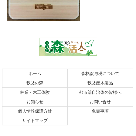
コ
ペ
ン
ー
テ
ジ
ン
の
ツ
先
本
頭
文
へ
の
戻
ホーム
森林譲与税について
先
る
秩父の森
秩父産木製品
頭
へ
林業・木工体験
都市部自治体の皆様へ
戻
お知らせ
お問い合せ
る
個人情報保護方針
免責事項
サイトマップ