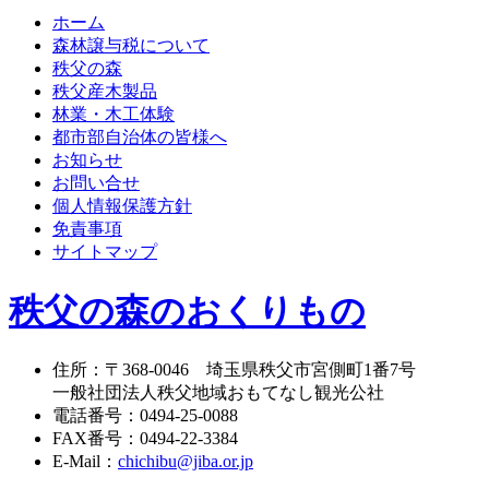
ホーム
森林譲与税について
秩父の森
秩父産木製品
林業・木工体験
都市部自治体の皆様へ
お知らせ
お問い合せ
個人情報保護方針
免責事項
サイトマップ
秩父の森のおくりもの
住所
：
〒368-0046
埼玉県秩父市宮側町1番7号
一般社団法人秩父地域おもてなし観光公社
電話番号
：
0494-25-0088
FAX番号
：
0494-22-3384
E-Mail
：
chichibu@jiba.or.jp