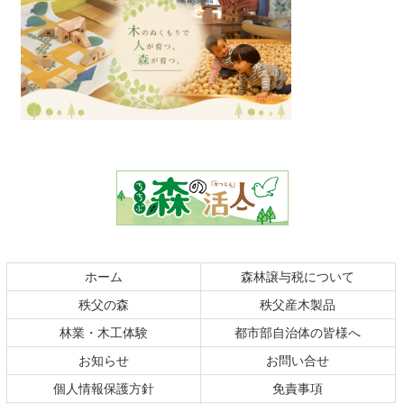
コ
ペ
ン
ー
テ
ジ
ン
の
ツ
先
本
頭
文
へ
の
戻
ホーム
森林譲与税について
先
る
秩父の森
秩父産木製品
頭
へ
林業・木工体験
都市部自治体の皆様へ
戻
お知らせ
お問い合せ
る
個人情報保護方針
免責事項