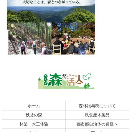
コ
ペ
ン
ー
テ
ジ
ン
の
ツ
先
本
頭
文
へ
の
戻
ホーム
森林譲与税について
先
る
秩父の森
秩父産木製品
頭
へ
林業・木工体験
都市部自治体の皆様へ
戻