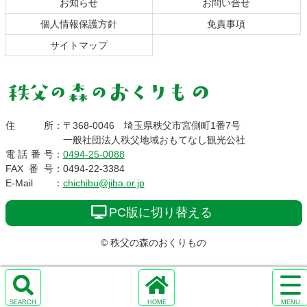
お知らせ
お問い合せ
る
個人情報保護方針
免責事項
サイトマップ
秩父の森のおくりも
住所
：
〒368-0046
埼玉県秩父市宮側町1番7号
一般社団法人秩父地域おもてなし観光公社
の
電話番号
：
0494-25-0088
FAX番号
：
0494-22-3384
E-Mail
：
chichibu@jiba.or.jp
PC版に切り替える
© 秩父の森のおくりもの
サ
イ
コ
ペ
検
ホ