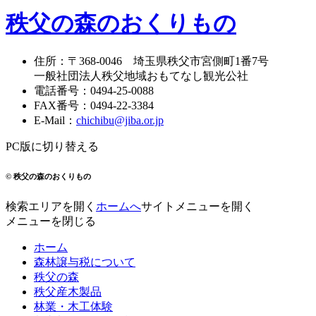
秩父の森のおくりもの
住所
：
〒368-0046
埼玉県秩父市宮側町1番7号
一般社団法人秩父地域おもてなし観光公社
電話番号
：
0494-25-0088
FAX番号
：
0494-22-3384
E-Mail
：
chichibu@jiba.or.jp
PC版に切り替える
© 秩父の森のおくりもの
検索エリアを開く
ホームへ
サイトメニューを開く
メニューを閉じる
ホーム
森林譲与税について
秩父の森
秩父産木製品
林業・木工体験