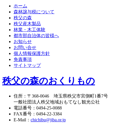
ホーム
森林譲与税について
秩父の森
秩父産木製品
林業・木工体験
都市部自治体の皆様へ
お知らせ
お問い合せ
個人情報保護方針
免責事項
サイトマップ
秩父の森のおくりもの
住所
：
〒368-0046
埼玉県秩父市宮側町1番7号
一般社団法人秩父地域おもてなし観光公社
電話番号
：
0494-25-0088
FAX番号
：
0494-22-3384
E-Mail
：
chichibu@jiba.or.jp