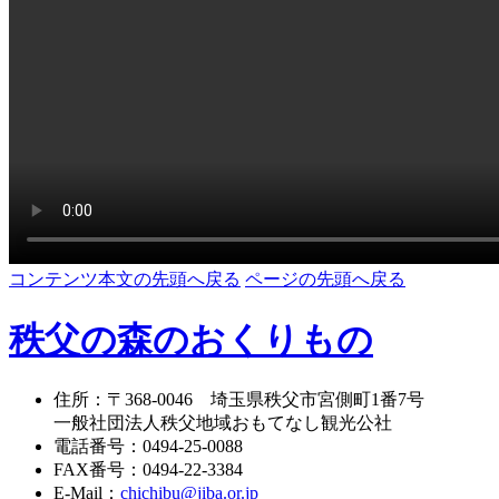
コンテンツ本文の先頭へ戻る
ページの先頭へ戻る
秩父の森のおくりもの
住所
：
〒368-0046
埼玉県秩父市宮側町1番7号
一般社団法人秩父地域おもてなし観光公社
電話番号
：
0494-25-0088
FAX番号
：
0494-22-3384
E-Mail
：
chichibu@jiba.or.jp