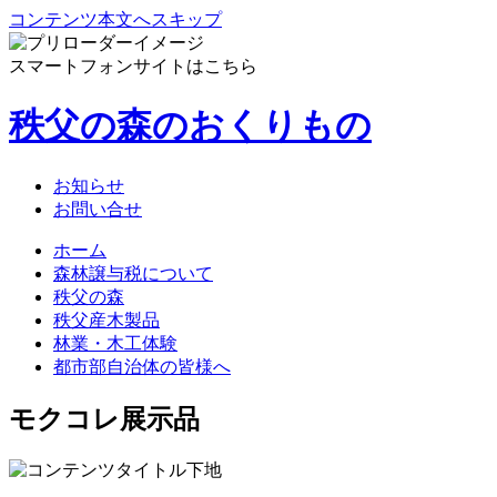
コンテンツ本文へスキップ
スマートフォンサイトはこちら
秩父の森のおくりもの
お知らせ
お問い合せ
ホーム
森林譲与税について
秩父の森
秩父産木製品
林業・木工体験
都市部自治体の皆様へ
モクコレ展示品