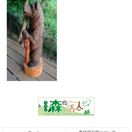
コ
ペ
ン
ー
テ
ジ
ン
の
ツ
先
本
頭
文
へ
の
戻