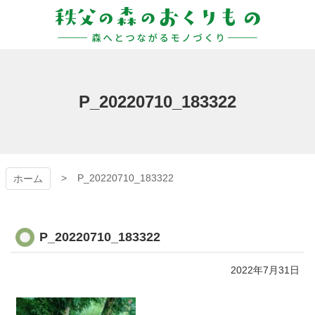
コ
ン
テ
ン
秩父の森のおくりも
ツ
本
の
文
P_20220710_183322
へ
ス
キ
ッ
プ
P_20220710_183322
ホーム
P_20220710_183322
2022年7月31日