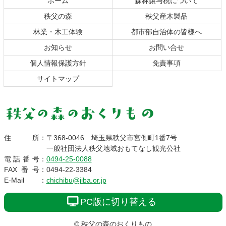
ホーム
森林譲与税について
先
る
秩父の森
秩父産木製品
頭
へ
林業・木工体験
都市部自治体の皆様へ
戻
お知らせ
お問い合せ
る
個人情報保護方針
免責事項
サイトマップ
秩父の森のおくりも
住所
：
〒368-0046
埼玉県秩父市宮側町1番7号
一般社団法人秩父地域おもてなし観光公社
の
電話番号
：
0494-25-0088
FAX番号
：
0494-22-3384
E-Mail
：
chichibu@jiba.or.jp
PC版に切り替える
© 秩父の森のおくりもの