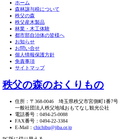
ホーム
森林譲与税について
秩父の森
秩父産木製品
林業・木工体験
都市部自治体の皆様へ
お知らせ
お問い合せ
個人情報保護方針
免責事項
サイトマップ
秩父の森のおくりもの
住所
：
〒368-0046
埼玉県秩父市宮側町1番7号
一般社団法人秩父地域おもてなし観光公社
電話番号
：
0494-25-0088
FAX番号
：
0494-22-3384
E-Mail
：
chichibu@jiba.or.jp
PC版に切り替える