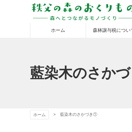
コ
ン
テ
ン
秩父の森のおくりも
ツ
ホーム
森林譲与税につい
本
文
の
へ
ス
キ
ッ
藍染木のさかつ
プ
藍染木のさかづき①
ホーム