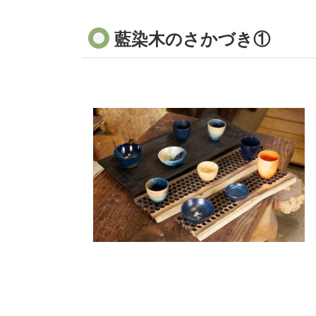
藍染木のさかづき①
コ
ペ
ン
ー
テ
ジ
ン
の