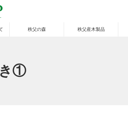
て
秩父の森
秩父産木製品
゙き①