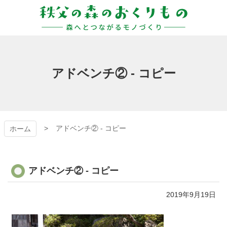
コ
ン
テ
ン
秩父の森のおくりも
ツ
本
の
文
アドベンチ② - コピー
へ
ス
キ
ッ
プ
アドベンチ② - コピー
ホーム
アドベンチ② - コピー
2019年9月19日