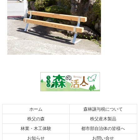
コ
ペ
ン
ー
テ
ジ
ン
の
ツ
先
本
頭
文
へ
の
戻
ホーム
森林譲与税について
先
る
秩父の森
秩父産木製品
頭
へ
林業・木工体験
都市部自治体の皆様へ
戻
お知らせ
お問い合せ