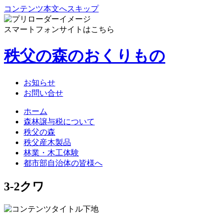
コンテンツ本文へスキップ
スマートフォンサイトはこちら
秩父の森のおくりもの
お知らせ
お問い合せ
ホーム
森林譲与税について
秩父の森
秩父産木製品
林業・木工体験
都市部自治体の皆様へ
3-2クワ