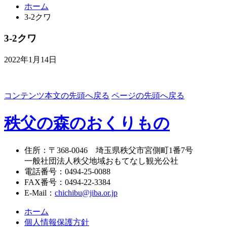
ホーム
3-2クワ
3-2クワ
2022年1月14日
コンテンツ本文の先頭へ戻る
ページの先頭へ戻る
秩父の森のおくりもの
住所
：
〒368-0046
埼玉県秩父市宮側町1番7号
一般社団法人秩父地域おもてなし観光公社
電話番号
：
0494-25-0088
FAX番号
：
0494-22-3384
E-Mail
：
chichibu@jiba.or.jp
ホーム
個人情報保護方針