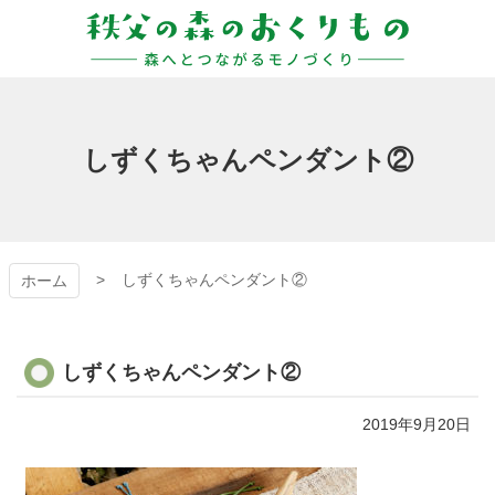
コ
ン
テ
ン
秩父の森のおくりも
ツ
本
の
文
しずくちゃんペンダント②
へ
ス
キ
ッ
プ
しずくちゃんペンダント②
ホーム
しずくちゃんペンダント②
2019年9月20日