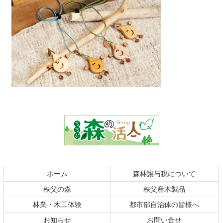
コ
ペ
ン
ー
テ
ジ
ン
の
ツ
先
本
頭
文
へ
の
戻
ホーム
森林譲与税について
先
る
秩父の森
秩父産木製品
頭
へ
林業・木工体験
都市部自治体の皆様へ
戻
お知らせ
お問い合せ