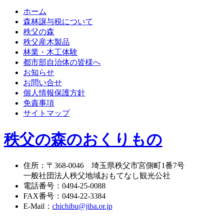
ホーム
森林譲与税について
秩父の森
秩父産木製品
林業・木工体験
都市部自治体の皆様へ
お知らせ
お問い合せ
個人情報保護方針
免責事項
サイトマップ
秩父の森のおくりもの
住所
：
〒368-0046
埼玉県秩父市宮側町1番7号
一般社団法人秩父地域おもてなし観光公社
電話番号
：
0494-25-0088
FAX番号
：
0494-22-3384
E-Mail
：
chichibu@jiba.or.jp