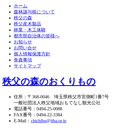
ホーム
森林譲与税について
秩父の森
秩父産木製品
林業・木工体験
都市部自治体の皆様へ
お知らせ
お問い合せ
個人情報保護方針
免責事項
サイトマップ
秩父の森のおくりもの
住所
：
〒368-0046
埼玉県秩父市宮側町1番7号
一般社団法人秩父地域おもてなし観光公社
電話番号
：
0494-25-0088
FAX番号
：
0494-22-3384
E-Mail
：
chichibu@jiba.or.jp