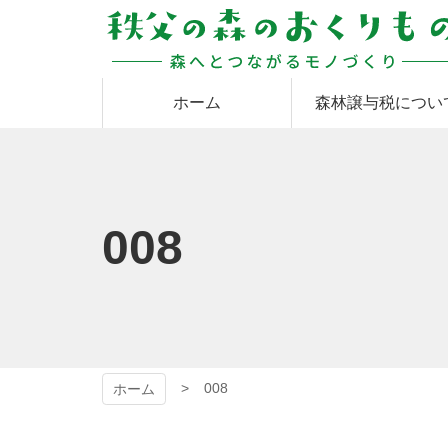
コ
ン
テ
ン
秩父の森のおくりも
ツ
ホーム
森林譲与税につい
本
文
の
へ
ス
キ
ッ
008
プ
008
ホーム