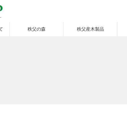
て
秩父の森
秩父産木製品