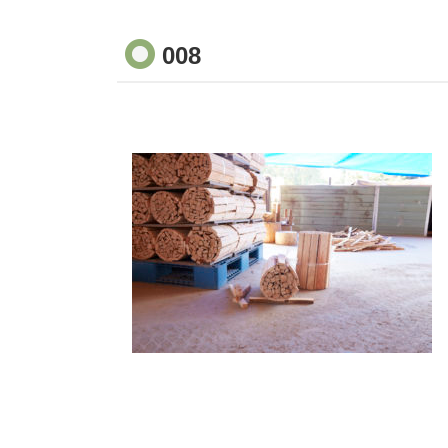
008
コ
ペ
ン
ー
テ
ジ
ン
の