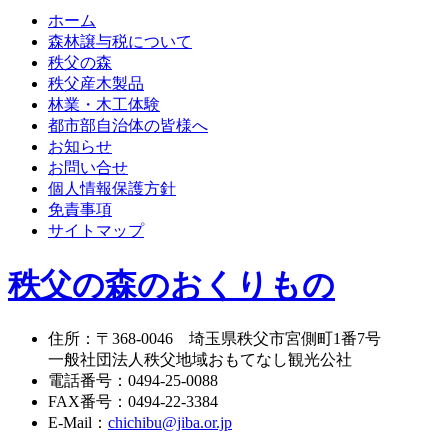
ホーム
森林譲与税について
秩父の森
秩父産木製品
林業・木工体験
都市部自治体の皆様へ
お知らせ
お問い合せ
個人情報保護方針
免責事項
サイトマップ
秩父の森のおくりもの
住所
：
〒368-0046
埼玉県秩父市宮側町1番7号
一般社団法人秩父地域おもてなし観光公社
電話番号
：
0494-25-0088
FAX番号
：
0494-22-3384
E-Mail
：
chichibu@jiba.or.jp