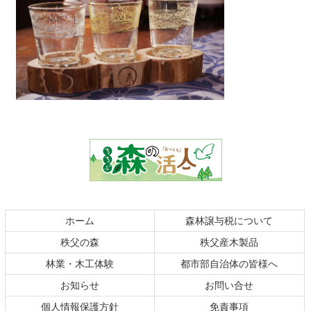
コ
ペ
ン
ー
テ
ジ
ン
の
ツ
先
本
頭
文
へ
の
戻
ホーム
森林譲与税について
先
る
秩父の森
秩父産木製品
頭
へ
林業・木工体験
都市部自治体の皆様へ
戻
お知らせ
お問い合せ
る
個人情報保護方針
免責事項