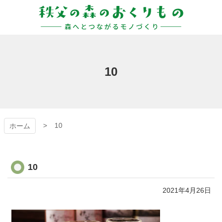
コ
ン
テ
ン
秩父の森のおくりも
ツ
本
の
文
10
へ
ス
キ
ッ
プ
10
ホーム
10
2021年4月26日