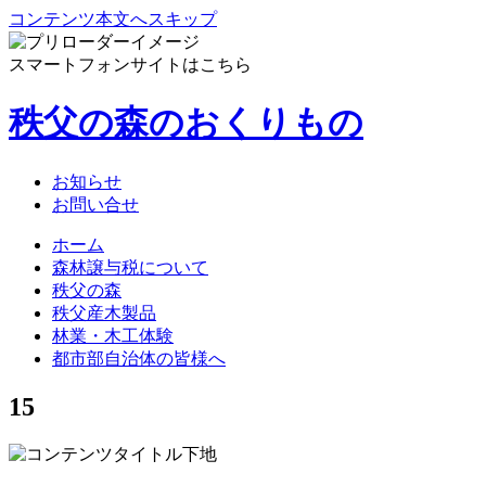
コンテンツ本文へスキップ
スマートフォンサイトはこちら
秩父の森のおくりもの
お知らせ
お問い合せ
ホーム
森林譲与税について
秩父の森
秩父産木製品
林業・木工体験
都市部自治体の皆様へ
15