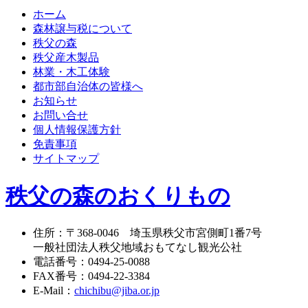
ホーム
森林譲与税について
秩父の森
秩父産木製品
林業・木工体験
都市部自治体の皆様へ
お知らせ
お問い合せ
個人情報保護方針
免責事項
サイトマップ
秩父の森のおくりもの
住所
：
〒368-0046
埼玉県秩父市宮側町1番7号
一般社団法人秩父地域おもてなし観光公社
電話番号
：
0494-25-0088
FAX番号
：
0494-22-3384
E-Mail
：
chichibu@jiba.or.jp