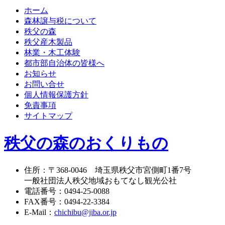
ホーム
森林譲与税について
秩父の森
秩父産木製品
林業・木工体験
都市部自治体の皆様へ
お知らせ
お問い合せ
個人情報保護方針
免責事項
サイトマップ
秩父の森のおくりもの
住所
：
〒368-0046
埼玉県秩父市宮側町1番7号
一般社団法人秩父地域おもてなし観光公社
電話番号
：
0494-25-0088
FAX番号
：
0494-22-3384
E-Mail
：
chichibu@jiba.or.jp