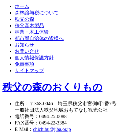
ホーム
森林譲与税について
秩父の森
秩父産木製品
林業・木工体験
都市部自治体の皆様へ
お知らせ
お問い合せ
個人情報保護方針
免責事項
サイトマップ
秩父の森のおくりもの
住所
：
〒368-0046
埼玉県秩父市宮側町1番7号
一般社団法人秩父地域おもてなし観光公社
電話番号
：
0494-25-0088
FAX番号
：
0494-22-3384
E-Mail
：
chichibu@jiba.or.jp