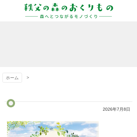
コ
ン
テ
ン
秩父の森のおくりも
ツ
本
の
文
へ
ス
キ
ッ
プ
ホーム
2026年7月8日