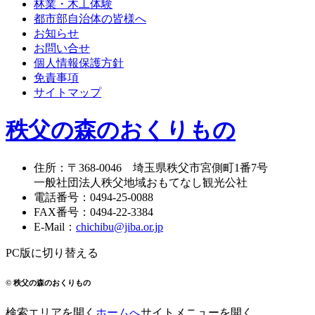
林業・木工体験
都市部自治体の皆様へ
お知らせ
お問い合せ
個人情報保護方針
免責事項
サイトマップ
秩父の森のおくりもの
住所
：
〒368-0046
埼玉県秩父市宮側町1番7号
一般社団法人秩父地域おもてなし観光公社
電話番号
：
0494-25-0088
FAX番号
：
0494-22-3384
E-Mail
：
chichibu@jiba.or.jp
PC版に切り替える
© 秩父の森のおくりもの
検索エリアを開く
ホームへ
サイトメニューを開く