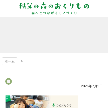
コ
ン
テ
ン
秩父の森のおくりも
ツ
本
の
文
へ
ス
キ
ッ
プ
ホーム
2026年7月9日