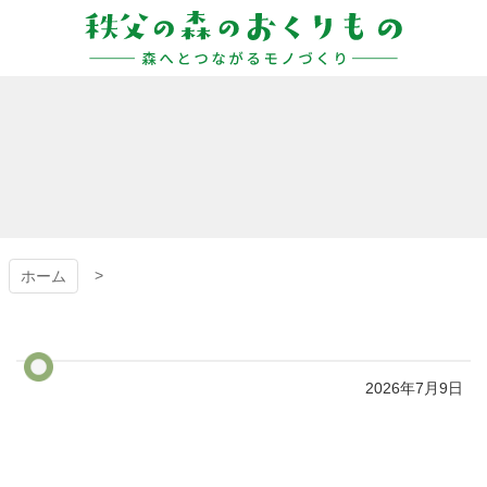
コ
ン
テ
ン
秩父の森のおくりも
ツ
本
の
文
へ
ス
キ
ッ
プ
ホーム
2026年7月9日
コ
ペ