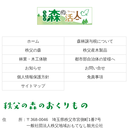
ン
ー
テ
ジ
ン
の
ツ
先
本
頭
文
へ
の
戻
ホーム
森林譲与税について
先
る
秩父の森
秩父産木製品
頭
へ
林業・木工体験
都市部自治体の皆様へ
戻
お知らせ
お問い合せ
る
個人情報保護方針
免責事項
サイトマップ
秩父の森のおくりも
住所
：
〒368-0046
埼玉県秩父市宮側町1番7号
一般社団法人秩父地域おもてなし観光公社