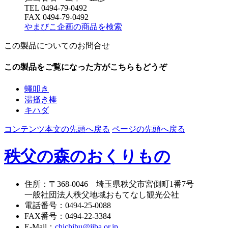
TEL 0494-79-0492
FAX 0494-79-0492
やまびこ企画の商品を検索
この製品についてのお問合せ
この製品をご覧になった方がこちらもどうぞ
蠅叩き
湯掻き棒
キハダ
コンテンツ本文の先頭へ戻る
ページの先頭へ戻る
秩父の森のおくりもの
住所
：
〒368-0046
埼玉県秩父市宮側町1番7号
一般社団法人秩父地域おもてなし観光公社
電話番号
：
0494-25-0088
FAX番号
：
0494-22-3384
E-Mail
：
chichibu@jiba.or.jp