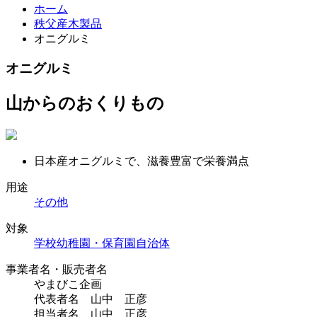
ホーム
秩父産木製品
オニグルミ
オニグルミ
山からのおくりもの
日本産オニグルミで、滋養豊富で栄養満点
用途
その他
対象
学校
幼稚園・保育園
自治体
事業者名・販売者名
やまびこ企画
代表者名 山中 正彦
担当者名 山中 正彦