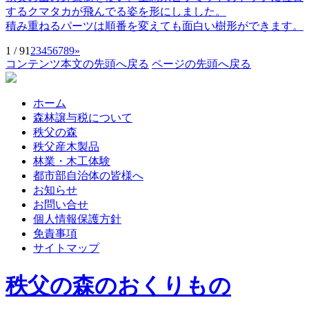
するクマタカが飛んでる姿を形にしました。
積み重ねるパーツは順番を変えても面白い樹形ができます。
1 / 9
1
2
3
4
5
6
7
8
9
»
コンテンツ本文の先頭へ戻る
ページの先頭へ戻る
ホーム
森林譲与税について
秩父の森
秩父産木製品
林業・木工体験
都市部自治体の皆様へ
お知らせ
お問い合せ
個人情報保護方針
免責事項
サイトマップ
秩父の森のおくりもの