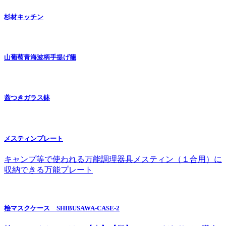
杉材キッチン
山葡萄青海波柄手提げ籠
蓋つきガラス鉢
メスティンプレート
キャンプ等で使われる万能調理器具メスティン（１合用）に
収納できる万能プレート
桧マスクケース SHIBUSAWA-CASE-2