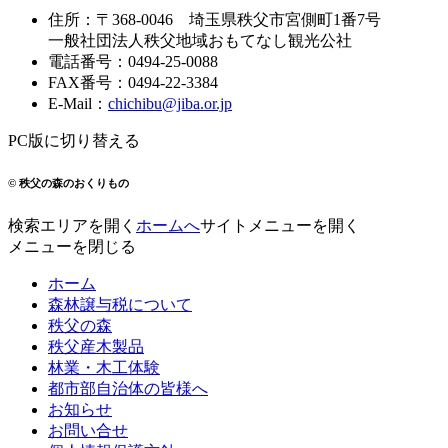
住所
：
〒368-0046
埼玉県秩父市宮側町1番7号
一般社団法人秩父地域おもてなし観光公社
電話番号
：
0494-25-0088
FAX番号
：
0494-22-3384
E-Mail
：
chichibu@jiba.or.jp
PC版に切り替える
© 秩父の森のおくりもの
検索エリアを開く
ホームへ
サイトメニューを開く
メニューを閉じる
ホーム
森林譲与税について
秩父の森
秩父産木製品
林業・木工体験
都市部自治体の皆様へ
お知らせ
お問い合せ