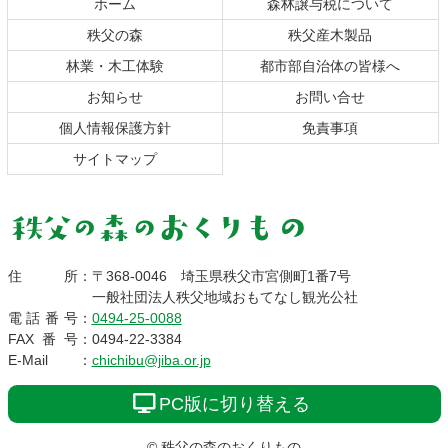
の
戻
ホーム
森林譲与税について
先
る
秩父の森
秩父産木製品
頭
へ
林業・木工体験
都市部自治体の皆様へ
戻
お知らせ
お問い合せ
る
個人情報保護方針
免責事項
サイトマップ
秩父の森のおくりも
住所
：
〒368-0046
埼玉県秩父市宮側町1番7号
一般社団法人秩父地域おもてなし観光公社
の
電話番号
：
0494-25-0088
FAX番号
：
0494-22-3384
E-Mail
：
chichibu@jiba.or.jp
PC版に切り替える
© 秩父の森のおくりもの