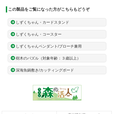
この製品をご覧になった方がこちらもどうぞ
しずくちゃん・カードスタンド
しずくちゃん・コースター
しずくちゃんペンダント/ブローチ兼用
樹木のパズル（対象年齢：３歳以上）
深海魚鍋敷き/カッティングボード
コ
ペ
ン
ー
テ
ジ
ン
の
ツ
先
本
頭
文
へ