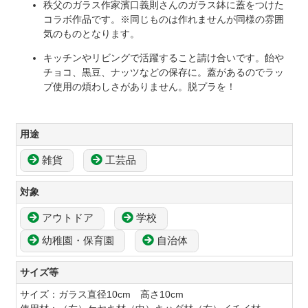
秩父のガラス作家濱口義則さんのガラス鉢に蓋をつけた
コラボ作品です。※同じものは作れませんが同様の雰囲
気のものとなります。
キッチンやリビングで活躍すること請け合いです。飴や
チョコ、黒豆、ナッツなどの保存に。蓋があるのでラッ
プ使用の煩わしさがありません。脱プラを！
用途
雑貨
工芸品
対象
アウトドア
学校
幼稚園・保育園
自治体
サイズ等
サイズ：ガラス直径10cm 高さ10cm