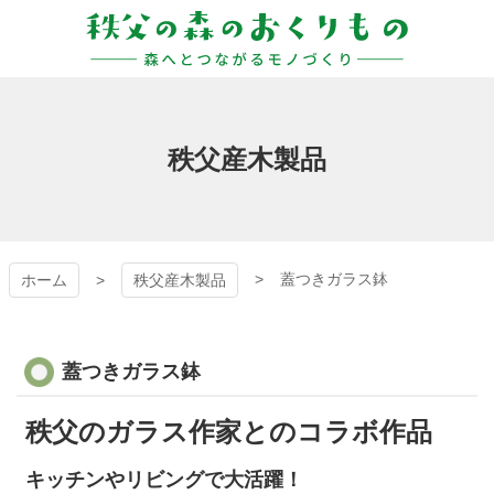
コ
ン
テ
ン
秩父の森のおくりも
ツ
本
の
文
秩父産木製品
へ
ス
キ
ッ
プ
蓋つきガラス鉢
ホーム
秩父産木製品
蓋つきガラス鉢
秩父のガラス作家とのコラボ作品
キッチンやリビングで大活躍！