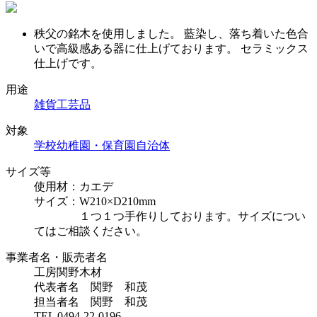
秩父の銘木を使用しました。 藍染し、落ち着いた色合
いで高級感ある器に仕上げております。 セラミックス
仕上げです。
用途
雑貨
工芸品
対象
学校
幼稚園・保育園
自治体
サイズ等
使用材：カエデ
サイズ：W210×D210mm
１つ１つ手作りしております。サイズについ
てはご相談ください。
事業者名・販売者名
工房関野木材
代表者名 関野 和茂
担当者名 関野 和茂
TEL 0494-22-0196