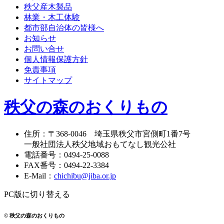
秩父産木製品
林業・木工体験
都市部自治体の皆様へ
お知らせ
お問い合せ
個人情報保護方針
免責事項
サイトマップ
秩父の森のおくりもの
住所
：
〒368-0046
埼玉県秩父市宮側町1番7号
一般社団法人秩父地域おもてなし観光公社
電話番号
：
0494-25-0088
FAX番号
：
0494-22-3384
E-Mail
：
chichibu@jiba.or.jp
PC版に切り替える
© 秩父の森のおくりもの