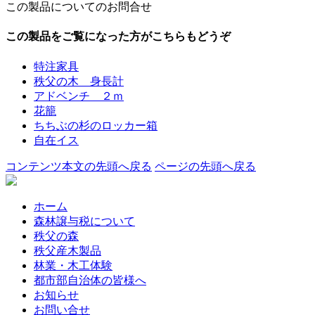
この製品についてのお問合せ
この製品をご覧になった方がこちらもどうぞ
特注家具
秩父の木 身長計
アドベンチ ２ｍ
花籠
ちちぶの杉のロッカー箱
自在イス
コンテンツ本文の先頭へ戻る
ページの先頭へ戻る
ホーム
森林譲与税について
秩父の森
秩父産木製品
林業・木工体験
都市部自治体の皆様へ
お知らせ
お問い合せ